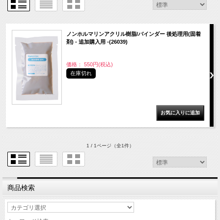
ノンホルマリンアクリル樹脂/バインダー 後処理用(固着
剤) - 追加購入用 -(26039)
価格： 550円(税込)
在庫切れ
1 / 1ページ
（全1件）
商品検索