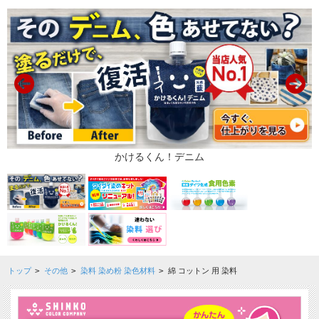
トップ
>
その他
>
染料 染め粉 染色材料
>
綿 コットン 用 染料