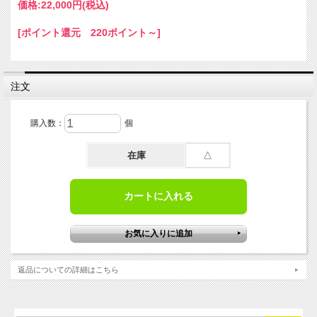
価格:
22,000円
(税込)
[ポイント還元 220ポイント～]
注文
※ 本商品は「箱単位（10本入）」での販売となります。
購入数：
個
「T.K.マークペン（マーキングペン） 細字S / 1本」はこちら
在庫
△
から
※カラーマーケットでは、信頼できるルートで仕入れた正規
品のみを扱っております。
こちらの商品は、地元の染色企業様でも長年ご使用いただい
ております。どうぞ安心してご検討ください。
繊維織物の反末表示記号用マーキングペン （1箱 / 10本入り）
返品についての詳細はこちら
T.K.マークペンは優れた耐薬品性と防染性を有し、繊維織物
の精練、漂白、染色加工などの処理を行ってもマーキングし