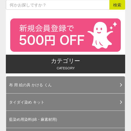
た記号表示が鮮明に残ります。
品種
スタンダード
色種
黄色
ペン先
細字（S）
綿、絹、麻、ウール、アクリル、レーヨン、アセ
テート、ポリエステル、厚地ウール、ウール混
対象繊維
紡、T/C、T/R、T/W、A/W等の混紡織物、起毛生
地
特徴
汎用性、強密着性、速乾性
用途
一般繊維加工、ラン止め
T.K.マークペンの使用方法
初めてご使用される場合は、繊維加工条件に合わせ
て、品種の選定を行ってください。
繊維加工条件が変わる場合は、事前テストを行って
ください。
厚地織物、レース、パワーストレッチ織物、起毛加