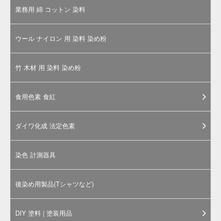
工織物などのマーキングには、太字をお勧めいたし
ます（当店での取り扱いはございません。ご了承く
ださい。）
ペンを垂直に持ち、軽く押しつけてマーキングして
ください（参考：
写真1
）。
インクが出すぎた場合は、布などで拭き取ってくだ
さい。
マーキングした箇所に重ね折りすると、転色するこ
とがありますので注意してください。
ご使用後は、ペン先を柔らかい布などで拭き取り、
キャップをしてください。
品質有効期限は、生産日より一年とします。
安全上の注意は下部の記載をご参照ください。