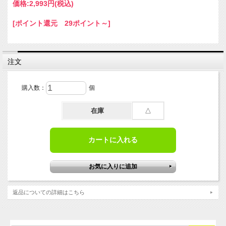
価格:
2,993円
(税込)
[ポイント還元 29ポイント～]
注文
※ 本商品は「1本単位」での販売となります。
購入数：
個
「T.K.マークペン（マーキングペン） 細字S / 10本入」はこ
在庫
△
ちらから
※カラーマーケットでは、信頼できるルートで仕入れた正規
品のみを扱っております。
こちらの商品は、地元の染色企業様でも長年ご使用いただい
ております。どうぞ安心してご検討ください。
繊維織物の反末表示記号用マーキングペン （1本）
返品についての詳細はこちら
T.K.マークペンは優れた耐薬品性と防染性を有し、繊維織物
の精練、漂白、染色加工などの処理を行ってもマーキングし