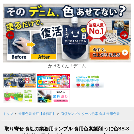
トップ
>
食用色素 食紅【業務用】
>
有償サンプル タール色素 食紅 食用色素
取り寄せ 食紅の業務用サンプル 食用色素製剤 うに色SS-8