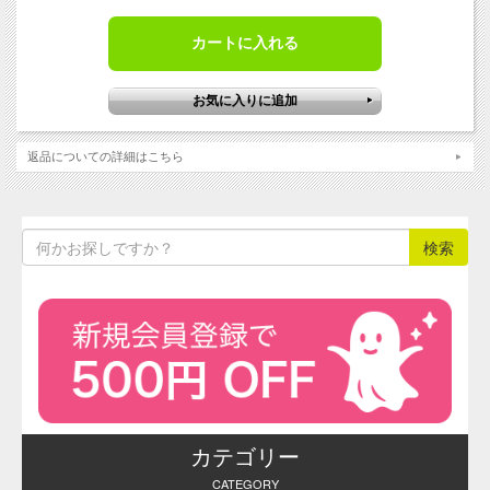
※こちらの商品はお取り寄せ商品にな
ります。お届けまで、約3～14日ほどか
かります。詳しい納期は決定次第メー
ルにてご案内させていただきます。
※食用色素製品のサンプル品は、毎週
金曜日に注文をとりまとめて翌週水曜
返品についての詳細はこちら
日に発送いたします（通常ロット品
は、ご注文の翌営業日に手配し、あら
ためて発送日をお知らせいたしま
す）。
メーカーの在庫状況によっては発送が
やや遅くなる場合がございます。その
際はあらかじめご連絡させていただき
ます。
※ 製品の性質上、ご注文後のキャンセ
ルや返品はお受けすることができませ
んので予めご了承ください。
お問合せ・ご注文はお電話でも承って
おります。その他ご不明な点がござい
食
用
ましたらお気軽にご利用ください。