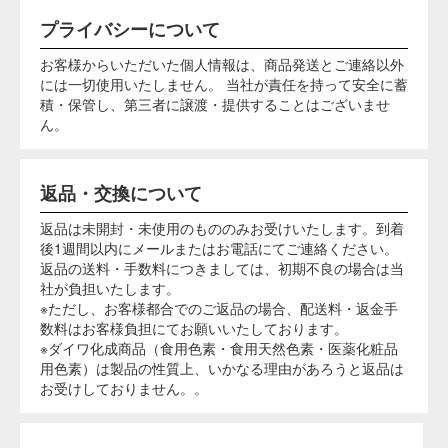
食用黄色4号
号 ニューコク
号 アシッドレ
サンセットイ
タートラジン
シン
ッド
エローFCF
食用色素製剤 - うに色SS-8 ご使用上の注意
食用色素のご購入にあたっては、下記の注意事項をご確認い
ただき、ご検討ください。
着色すべき食品の成分を調査分析し、製造過程をよく
検討して、各色素の性質表より最も条件に適したもの
を選んでください。
着色する主原料はもちろん、副材料もよく吟味し、色
調を悪くするような条件を避けてください。
色素の製造ロットにより多少「カサ」が違いますの
で、必ず秤量すること、また使用の後は必ず密閉して
保存してください。吸湿しますと同一重量を計っても
着色された色調がその都度違って出ます（蒸気等、特
に注意）。
色素を粉末で使用すると着色ムラや、はん点の原因に
なりますので、必ず温湯に溶かしてから使用するこ