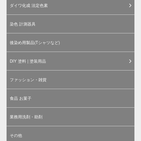
話及び
お問合せページ
からお問合せく
ださい。別途見積もりいたします。
お問合せ受付: 月～金曜日 9:00～
17:00（土日祝日お休み）
「
食用色素製剤 うに色SS-8 500g
」のメーカーサンプ
ル品です。メーカークリーンルーム内での厳密な管
理・検査のもと、1袋ずつ封入・出荷されている有償
サンプルです。サンプル品としてのご利用はもちろ
ん、少量でいいんだけど、といった場合にも本品をご
活用ください。
※通常サイズでのご購入にあたっては、「
食用色素製剤 - う
に色SS-8 500g
」ページをご参照ください。
食用色素製剤 - うに色SS-8の水溶希釈例（100倍～10万倍）
水溶希釈例の色合いはご利用のパソコン・ディスプレイ環境