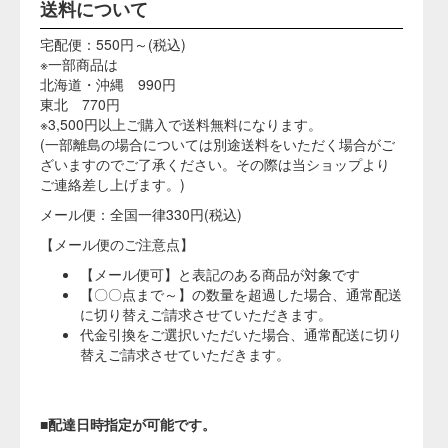
と。この時、色素は金属の影響を受けやすいので、使
用する容器は、ガラス、陶器、ホーロー引、ステンレ
ス、合成樹脂製のものを用い、特に製剤色素は入念に
溶かして使用してください。
色素を溶かす時の水質にも十分注意してください。硬
度、鉄、塩素、pH等の影響で溶け難くなったり、色が
変色または退色が起こりやすくなります。製剤の「溶
解時の水の倍率」は室温で保存可能の倍率です。
色素を溶かして溶液で保存する場合は、色素溶解度に
十分注意してください。低い温度で保存しますと、色
素が析出して色調が変わることがありますので、溶解
度表をご参考の上、無理のない温度または濃度で保存
してください（また光の当らない場所を選んで保存し
てください）。
良く着色された食品も、鉄、亜鉛、アルミニウム、胴
等の金属が入ると色調を悪くするばかりでなく、酸性
の食品の場合は脱色されることがあります。製造装
置、容器、陳列場所にもご注意ください。
必ず製品検査合格証の貼ってある色素をご使用くださ
い。輸出食品の着色には先方国の許可色素を使用して