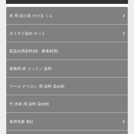
色
素
の
ご
購
入
に
あ
た
っ
て
お電話は、カラーマーケット運営「岩
瀬商店株式会社」につながります。担
当スタッフが丁寧に対応させていただ
きます。
食品製造用途以外の使用についてのご
相談も、近年では大変増えておりま
す。まずはお気軽にお問合せくださ
い。
上記サイズ以上の量をお求めの際は電