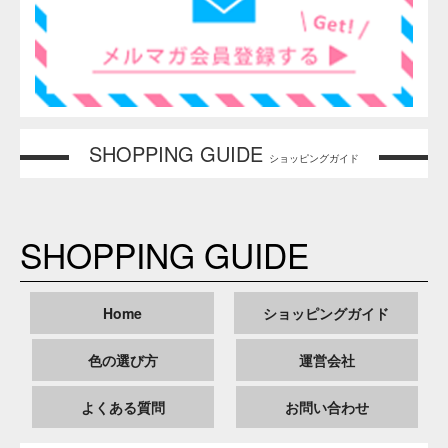
ざいます。予めご了承ください。
通常ロ
食用色素製剤 うに色SS-8 500g
ット品
商品色調は、実際の色には近づけておりますがモニターの種
備考
類・設定によっては、実物の色と異なって見えることがあり
ます。ご了承ください。
食用色素製剤 - うに色SS-8の色素混合について
「食用色素製剤 うに色SS-8」は、以下の食用色素の混合で
製造されています。
食用赤色102
食用赤色106
食用黄色5号