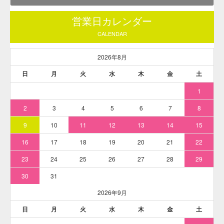
によって違いがあります。ご了承ください。
食用色素製剤 うに色SS-8
[使用例]
農水産加工品（ウニ、漬物）、製菓（ビスケット、ウエハース、米菓）
など
※蛍光性があります。
※ 食用色素製剤水溶解時の最低倍率：15倍
【参考】食用色素製剤の水溶希釈例一覧はこちらをクリック
食用色素製剤 - うに色SS-8 商品詳細
商品名
食用色素製剤 うに色SS-8