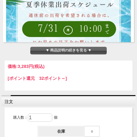
▼ 商品説明の続きを見る ▼
価格:
3,283円
(税込)
[ポイント還元 32ポイント～]
注文
購入数：
個
在庫
○