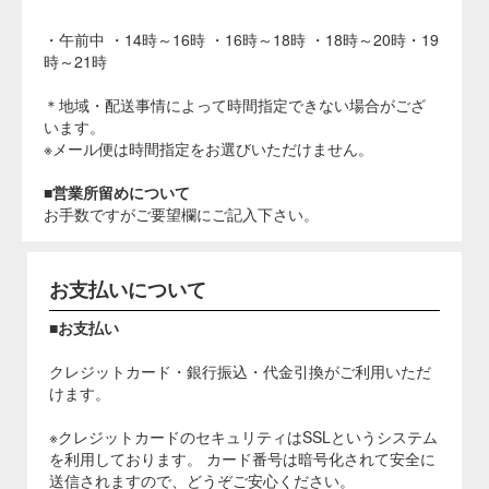
ください。尚、許可色素は各国共、時々変更すること
があります。
着色した食品は、食用タール色素を使用した旨の表示
が義務づけられています。
使用基準の対象食品（下記）を参照の上、ご使用くだ
さい。
食用色素使用基準の対象食品（適用期日: 昭和55年2月より施行）
カステラ、きなこ、魚肉つけ物、鯨肉つけ物、こんぶ類、し
ょう油、食肉、食肉つけ物、スポンジケーキ、鮮魚介類（鯨
肉含む）、茶、のり類、マーマレード、豆類、みそ、めん類
（ワンタンを含む）、野菜およびわかめ類に使用してはなら
ない。