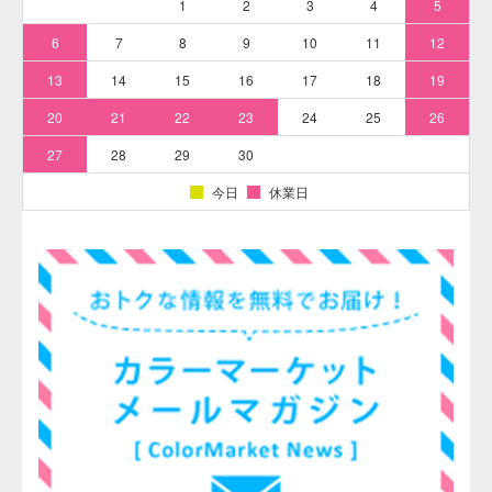
製造元
ダイワ化成株式会社
農水産加工品（ウニ、漬物）、製菓（ビスケット、ウエハー
用途
ス、米菓）など。
※蛍光性があります。
形状
粉末状
水溶解
時の最
上記製剤色素を水に溶解する時の最低倍率は「15倍」です。
低倍率
特徴お
熱、アルカリ、還元に強い。日光、食塩にやや強い。佃煮、
よび注
塩漬にも適しています。
意事項
食用色素の納期については、1週間ほどかか
ることがあります。ご了承ください。
※食用色素商品は、通常、毎週金曜日に注文
をとりまとめてメーカーに発注→翌週水曜日
納期に
ついて
に当店入荷後、ただちに発送処理を行ってお
ります。メーカーの在庫状況によっては納品
までさらに数日の遅れが出る場合もまれにご