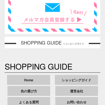
[使用例]
飲料、ゼリー、ワイン、シロップ、ジャム、冷菓など
【参考】食用天然色素の水溶希釈例一覧はこちらをクリック
ブドウ果皮色素・ハイレッドG-150の性質・性状
ブドウ果皮色素・ハイレッドG-150の性質（特性）、性状に
ついては以下の情報をご参考にしてください。
ブドウ果皮より抽出したアントシアニン系の赤色色
素
PHの変化により赤～青紫色を呈する（要注意）
酸性側で熱、光に比較的安定
＜ アントシアニンの特性 ＞
染着性
耐熱性
耐光性
（たんぱく質）