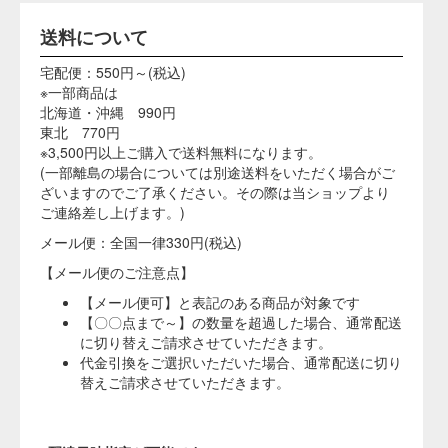
た製品に本品を使用しますと、耐熱性、耐光性が
注意
劣ることがありますので注意。また、蛋白質等の
食品に使用しますと、色調が暗色になることがで
きます
ブドウ果皮色素・ハイレッドG-150の成分および重量％
成分
重量％
ブドウ果皮色素（色価120）
100％
※天然食用色素をご購入をご検討されているお客様へ
天然色素は合成色素に比べて、使用期限が短い
ものが多々あります。当店では期限
が
３週間以内
のものは出荷をしておりませんが、 もし３週間以内のものが届いた
場合はご連絡ください。
また、天然色素の使用期限は種類によって違いますので、ご不明な点がございまし
たら、お気軽にお問い合わせください。