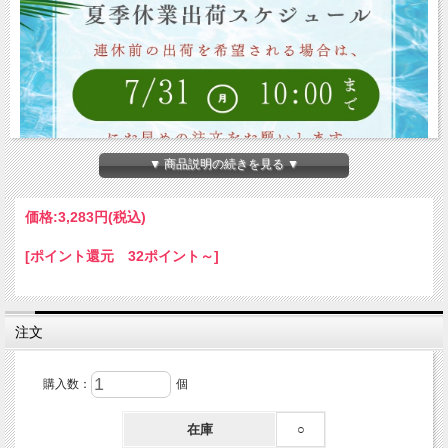
▼ 商品説明の続きを見る ▼
価格:
3,283円
(税込)
[ポイント還元 32ポイント～]
注文
購入数：
個
在庫
○