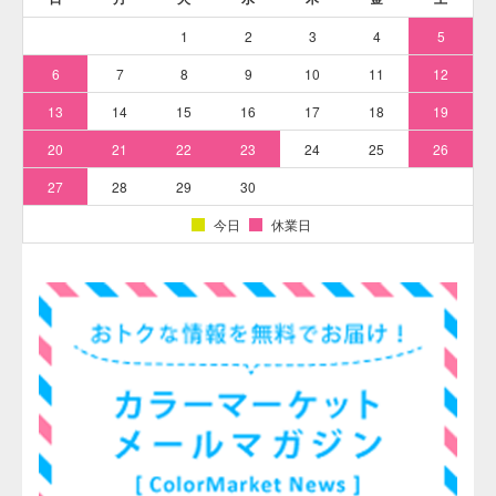
＜ 希釈倍率 例 ＞
清涼飲料
0.05～0.2％
ワイン
0.05～0.2％
シロップ
0.2～0.5％
ジャム
0.2～0.5％
冷菓
0.05～0.3％
ブドウ果皮色素・ハイレッドG-150の水溶希釈例（100倍～10万倍）
[粒状/水溶性]
ハイレッドG-150 （ブドウ果皮色素）