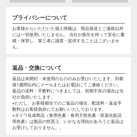
＜ 性状 詳細 ＞
色調
水に溶けて紫色を呈します
酸性で赤色、中性で赤紫色、アルカリ性で暗紫色
pHによる色調変化
に変化します
水、エタノール、プロピレングリコールに溶け、
溶解性
油脂類には溶けません
耐熱性
比較的安定です
耐光性
比較的安定です
金属イオンの影響
特に鉄イオン、銅イオンにより褐変します
染着性
あまり良くありません
ビタミンC（果汁等に含まれている）が添加され