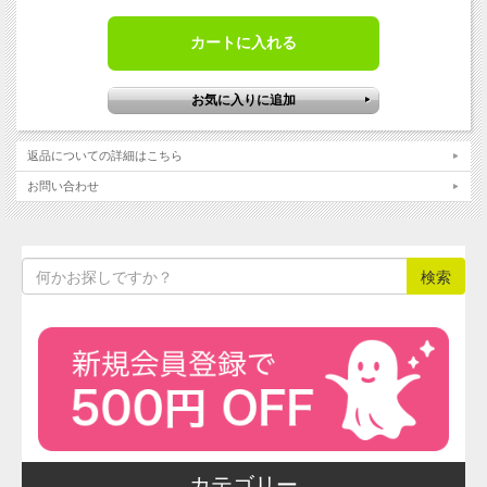
※食用色素製品のサンプル品は、毎週
金曜日に注文をとりまとめて翌週水曜
日に発送いたします（通常ロット品
は、ご注文の翌営業日に手配し、あら
ためて発送日をお知らせいたしま
す）。
返品についての詳細はこちら
メーカーの在庫状況によっては発送が
やや遅くなる場合がございます。その
お問い合わせ
際はあらかじめご連絡させていただき
ます。
※ 製品の性質上、ご注文後のキャンセ
ルや返品はお受けすることができませ
んので予めご了承ください。
お問合せ・ご注文はお電話でも承って
おります。その他ご不明な点がござい
ましたらお気軽にご利用ください。
食
用
色
素
の