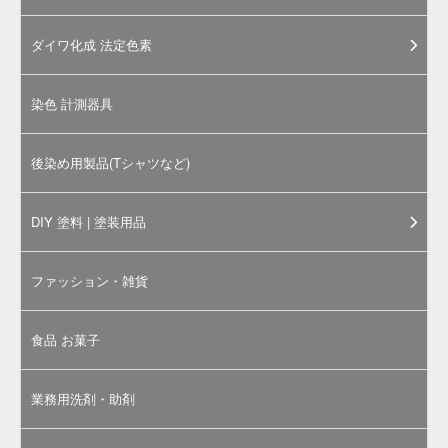
本商品は「
食用天然色素 ブドウ果皮色素・ハイレッ
ドG-150
」のメーカーサンプル品です。メーカークリ
ーンルーム内での厳密な管理・検査のもと、1袋ずつ
封入・出荷されている有償サンプルです。サンプル品
としてのご利用はもちろん、少量でいいんだけど、と
いった場合にも本品をご活用ください。
※通常サイズでのご購入にあたっては、「
食用天然色素 ブ
ドウ果皮色素・ハイレッドG-150 / 500g～
」ページをご参照
ください。
ブドウ果皮色素・ハイレッドG-150 商品概要
本品は、ブドウ酒製造により得られるブドウの果皮より抽出
したアントシアン系の水溶性天然色素で、色素主成分はエノ
シアニンです。本品はブドウ酒製造工程で添加された亜硫酸