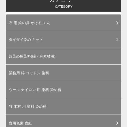
ご
購
入
に
あ
た
っ
て
お電話は、カラーマーケット運営「岩
瀬商店株式会社」につながります。担
当スタッフが丁寧に対応させていただ
きます。
食品製造用途以外の使用についてのご
相談も、近年では大変増えておりま
す。まずはお気軽にお問合せくださ
い。
上記サイズ以上の量をお求めの際は電
話及び
お問合せページ
からお問合せく
ださい。別途見積もりいたします。
お問合せ受付: 月～金曜日 9:00～
17:00（土日祝日お休み）