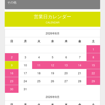
がわずかに残存しております。暗紫色の粉末で特有なにおい
があります。pHによる色調変化は「赤～青紫」。
※本商品の容量は「5g」です（メーカー有償サンプル。メー
カーによる封入、検品済の商品ですので安心してご利用くだ
さい）。
ブドウ果皮色素・ハイレッドG-150の食品への表示
ブドウ果皮色素
ブドウ色素
アントシアニン色素
着色料（エノシアニン）
着色料（アントシアニン）
ブドウ果皮色素・ハイレッドG-150のおもな用途
飲料、ゼリー、ワイン、シロップ、ジャム、冷菓 な
ど。