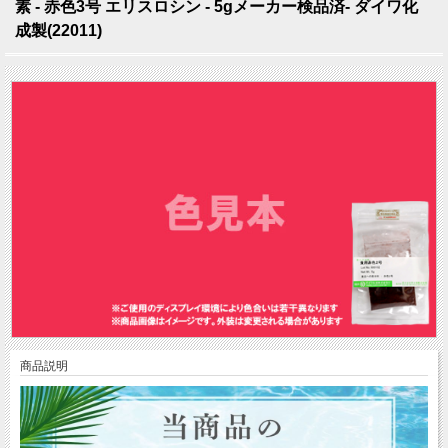
素 - 赤色3号 エリスロシン - 5gメーカー検品済- ダイワ化
成製(22011)
商品説明