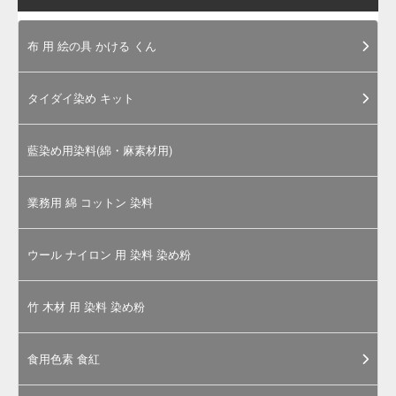
食用
色素
のご
購入
にあ
たっ
て
お電話は、カラーマーケット運営「岩
瀬商店株式会社」につながります。担
当スタッフが丁寧に対応させていただ
きます。
食品製造用途以外の使用についてのご
相談も、近年では大変増えておりま
す。まずはお気軽にお問合せくださ
い。
上記サイズ以上の量をお求めの際は電
話及び
お問合せページ
からお問合せく
ださい。別途見積もりいたします。
お問合せ受付: 月～金曜日 9:00～
17:00（土日祝日お休み）