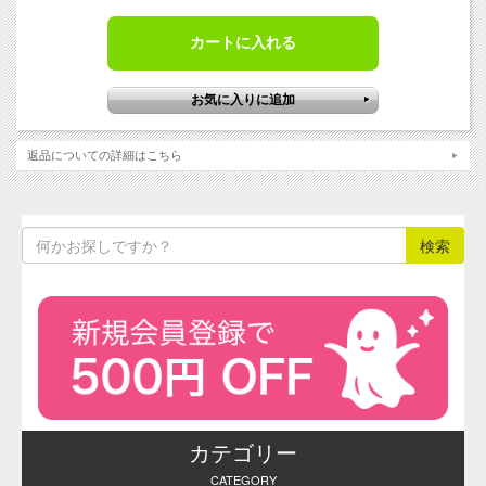
※化粧品用色素・食用色素製品のサン
プル品は、毎週金曜日に注文をとりま
とめて翌週水曜日に発送いたします
（通常ロット品は、ご注文の翌営業日
に手配し、あらためて発送日をお知ら
せいたします）。
返品についての詳細はこちら
メーカーの在庫状況によっては発送が
やや遅くなる場合がございます。その
際はあらかじめご連絡させていただき
ます。
※ 製品の性質上、ご注文後のキャン
セルや返品はお受けすることができま
せんので予めご了承ください。
お問合せ・ご注文はお電話でも承って
おります。その他ご不明な点がござい
ましたらお気軽にご利用ください。
化粧
品用
色
素・