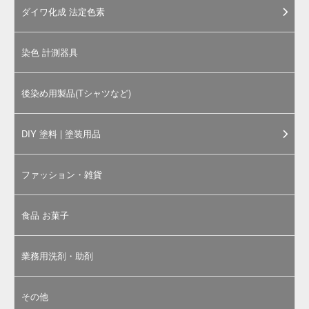
本商品は「
外用医薬品、医薬部外品及び化粧品用 法
定色素 / 赤色230号 エオシンYS
」のメーカーサンプ
ル品です。メーカークリーンルーム内での厳密な管
理・検査のもと、1袋ずつ封入・出荷されている有償
サンプルです。サンプル品としてのご利用はもちろ
ん、少量でいいんだけど、といった場合にも本品をご
活用ください。
※通常サイズでのご購入にあたっては、「
外用医薬品、医薬
部外品及び化粧品用 法定色素 / 赤色230号 エオシンYS / 1kg
～
」ページをご参照ください。
分類
外用医薬品、医薬部外品及び化粧品用法定色素
法定色素名
赤色230号
一般名
エオシンYS / Eosine YS
C.I.No.
C.I.No.45380
C.I.Name.
Acid Red 87
CAS Number
17372-87-1
主な用途
口紅、アイシャドウ 他