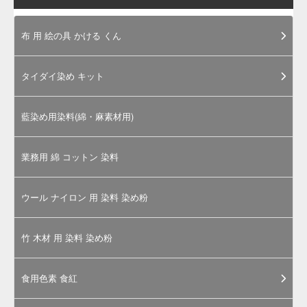
食用
色素
のご
購入
にあ
たっ
て
お電話は、カラーマーケット運営「岩
瀬商店株式会社」につながります。担
当スタッフが丁寧に対応させていただ
きます。
食品製造用途以外の使用についてのご
相談も、近年では大変増えておりま
す。まずはお気軽にお問合せくださ
い。
上記サイズ以上の量をお求めの際は電
話及び
お問合せページ
からお問合せく
ださい。別途見積もりいたします。
お問合せ受付: 月～金曜日 9:00～
17:00（土日祝日お休み）