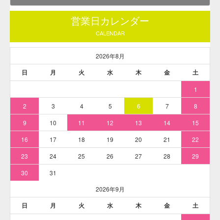
【外用医薬品、医薬部外品及び化粧品用法定色素】 赤色230号 エオシ
ンYSの水溶希釈例（100倍～10万倍）
【参考】医薬・化粧品用法定色素の水溶希釈例一覧はこちら
をクリック
主な用途
化粧品（口紅、アイシャドウなど）、他