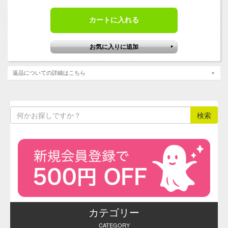
※化粧品用色素・食用色素製品のサン
プル品は、毎週金曜日に注文をとりま
とめて翌週水曜日に発送いたします
（通常ロット品は、ご注文の翌営業日
に手配し、あらためて発送日をお知ら
せいたします）。
返品についての詳細はこちら
メーカーの在庫状況によっては発送が
やや遅くなる場合がございます。その
際はあらかじめご連絡させていただき
ます。
※ 製品の性質上、ご注文後のキャン
セルや返品はお受けすることができま
せんので予めご了承ください。
お問合せ・ご注文はお電話でも承って
おります。その他ご不明な点がござい
ましたらお気軽にご利用ください。
化粧
品用
色
素・