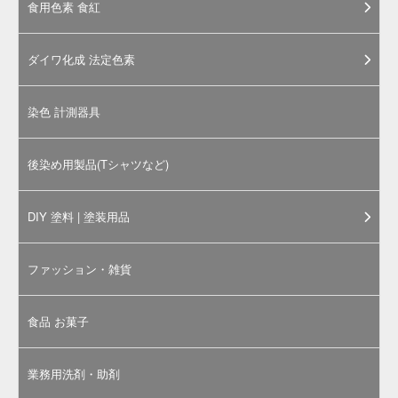
「色あせない思い出づくり」に最
適。布用絵の具かけるくん！
お試し 20g と 大容量 100g の２サイズ
・基本色 ８色
・蛍光色 ６色
中身が分かりやすく、注ぎやすいパッケージ。
布にそのまま気軽に描くだけで
洗濯OKな布用のお絵かきアイテムです。
消しゴムハンコのスタンプインクとしても好評。
全国のワークショップでもお使いいただいています。