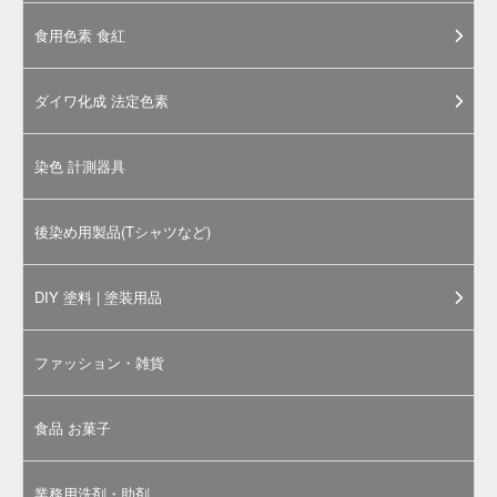
「色あせない思い出づくり」に最
適。布用絵の具かけるくん！
お試し 20g と 大容量 100g の２サイズ
・基本色 ８色
・蛍光色 ６色
中身が分かりやすく、注ぎやすいパッケージ。
布にそのまま気軽に描くだけで
洗濯OKな布用のお絵かきアイテムです。
消しゴムハンコのスタンプインクとしても好評。