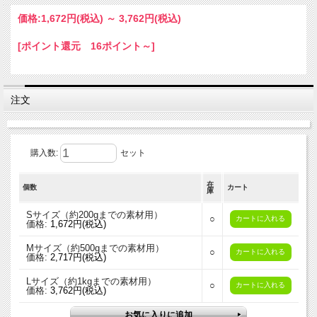
価格:
1,672円
(税込)
～
3,762円
(税込)
[ポイント還元 16ポイント～]
注文
購入数:
セット
本商品は「
そめそめキット綿/麻用
」の上位版にあたる、プ
ロ仕様の本格染色キットです。染色に必要な染料と助剤がセ
在
個数
カート
庫
ットになっています。わかりやすい染色手順の解説付き。
Sサイズ（約200gまでの素材用）
○
価格:
1,672円(税込)
＜ 本商品で染められる色 ＞
Mサイズ（約500gまでの素材用）
オリーブ色
○
価格:
2,717円(税込)
Lサイズ（約1kgまでの素材用）
○
オリーブ色とは黄の色相に黒が混じって暗くなった色調の代
価格:
3,762円(税込)
表的色名。くすんだ黄緑色。緑色が強くなると「
オリーブ・