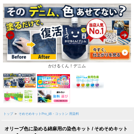
トップ
>
そめそめキットPro_綿・コットン 用染料
オリーブ色に染める綿麻用の染色キット / そめそめキット