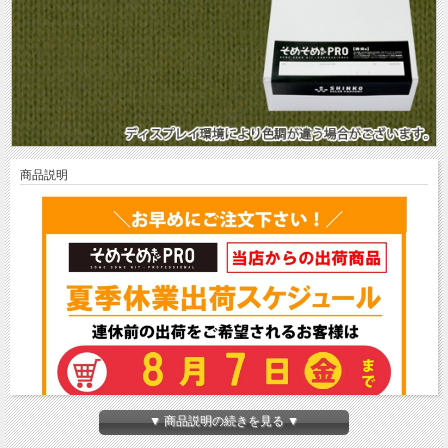
商品説明
▼ 商品説明の続きを見る ▼