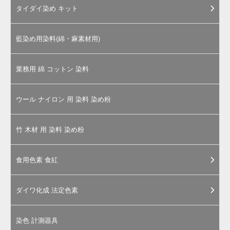
近似色との色の比較 / そめそめキットPro
←濃い
黄緑み→
そめそめキットPROの色見本ページに移動します。
そめそめキットPro 内容物