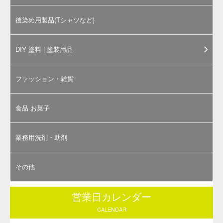
内容物の写真は「
そめそめキット Sサイズ ブラック
」の物で
す（右上写真はそめそめキットPro商品の外装イメージ）。
お選びいただくサイズや色によってラベルや内容物の大き
さ、染料（染め粉）の色は異なります。
そめそめキットProで染色するのに必要な道具
下記の道具は本キットには付属しておりません。