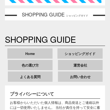
これらの内容を実行した結果、いかなる損害が発生しても弊
社においては責任は負いかねます。ご了承ください。
そめそめキットPro 内容物 成分詳細
染料調合品【反応染料数種、芒硝（ボウショウ）】 ／ 促染
剤【芒硝】 ／ 固着剤【炭酸ナトリウム（ソーダ灰）】 ／ ム
ラ防止液【アニオン・ノニオン活性剤配合品】 ／ ソーピン
グ液【有機カルボン酸塩】
本商品の使用上の注意
弊社販売の染料は、繊維物質への染色用途専用で
す。人体や食品には決して使用しないでください。
ご使用の際も体内に入らないよう注意し、使用後は
十分に手を洗ってください。
万一、目に入った場合は多量の水で洗い流し、すぐ
に含有成分が「炭酸ナトリウム」であることを医師
に告げ、手当てを受けてください。
口に入ったら口をゆすいでください。
直射日光や火気を避け、お子様の手に届かないとこ
ろに保管してください。