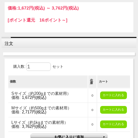
価格:
1,672円
(税込)
～
3,762円
(税込)
[ポイント還元 16ポイント～]
注文
購入数:
セット
本商品は「
そめそめキット綿/麻用
」の上位版にあたる、プ
ロ仕様の本格染色キットです。染色に必要な染料と助剤がセ
在
個数
カート
庫
ットになっています。わかりやすい染色手順の解説付き。
Sサイズ（約200gまでの素材用）
○
価格:
1,672円(税込)
＜ 本商品で染められる色 ＞
Mサイズ（約500gまでの素材用）
老竹色（おいたけ色）
○
価格:
2,717円(税込)
Lサイズ（約1kgまでの素材用）
○
価格:
3,762円(税込)
老竹色（おいたけ色）とは、年を経て円熟みを増した竹の色
にちなんだ鈍い緑色。竹にちなんだ色の中ではもっとも彩度