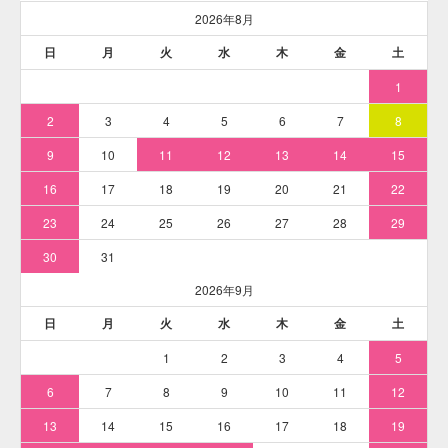
※耐熱バケツなど、ステンレス鍋の代用品で染める場合は
「
耐熱バケツなど、ステンレス鍋の代用品で染める
」解説ペ
ージの染め方を参考にしてください。
そめそめキットProを使った染め方
「綿Tシャツ」1枚（120g）を「
そめそめキットPro Sサイズ
ターコイズ色
」で染める例です。最初に、染めるものを水で
濡らしてしぼっておいてください。ムラになりにくくなりま
す。
※下記の染め方解説は「ステンレス鍋」にて染色作業を行っ
ています。ステンレス鍋を用意できない方は「
耐熱バケツな
ど、ステンレス鍋の代用品で染める
」解説ページの染め方を
参考にしてください。
※本品には染色手順の解説書が付属しています。