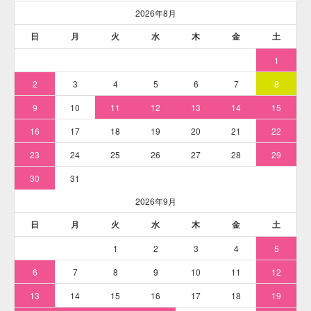
※耐熱バケツなど、ステンレス鍋の代用品で染める場合は
「
耐熱バケツなど、ステンレス鍋の代用品で染める
」解説ペ
ージの染め方を参考にしてください。
そめそめキットProを使った染め方
「綿Tシャツ」1枚（120g）を「
そめそめキットPro Sサイズ
ターコイズ色
」で染める例です。最初に、染めるものを水で
濡らしてしぼっておいてください。ムラになりにくくなりま
す。
※下記の染め方解説は「ステンレス鍋」にて染色作業を行っ
ています。ステンレス鍋を用意できない方は「
耐熱バケツな
ど、ステンレス鍋の代用品で染める
」解説ページの染め方を
参考にしてください。
※本品には染色手順の解説書が付属しています。