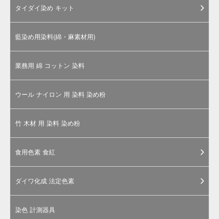
近似色との色の比較 / そめそめキットPro
←薄い
紫み→
そめそめキットPROの色見本ページに移動します。
そめそめキットPro 内容物