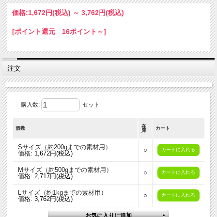
価格:
1,672円
(税込)
～
3,762円
(税込)
[ポイント還元 16ポイント～]
注文
購入数:
セット
本商品は「
そめそめキット綿/麻用
」の上位版にあたる、プ
ロ仕様の本格染色キットです。染色に必要な染料と助剤がセ
在
個数
カート
庫
ットになっています。わかりやすい染色手順の解説付き。
Sサイズ（約200gまでの素材用）
○
価格:
1,672円(税込)
＜ 本商品で染められる色 ＞
Mサイズ（約500gまでの素材用）
ダスキーグレイ色
○
価格:
2,717円(税込)
Lサイズ（約1kgまでの素材用）
○
ダスキーグレイ色は日が暮れて次第に暗くなっていく黄昏時
価格:
3,762円(税込)
の雰囲気を表す色名です。「ダスキー」は、薄暗い陰鬱（い