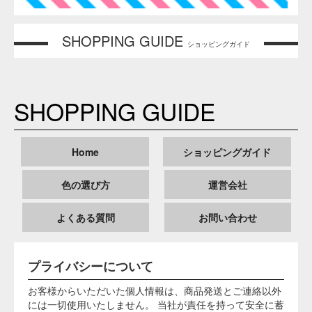
上記の記事の内容に関しては万全を期しておりますが、万一
これらの内容を実行した結果、いかなる損害が発生しても弊
社においては責任は負いかねます。ご了承ください。
そめそめキットPro 内容物 成分詳細
染料調合品【反応染料数種、芒硝（ボウショウ）】 ／ 促染
剤【芒硝】 ／ 固着剤【炭酸ナトリウム（ソーダ灰）】 ／ ム
ラ防止液【アニオン・ノニオン活性剤配合品】 ／ ソーピン
グ液【有機カルボン酸塩】
本商品の使用上の注意
弊社販売の染料は、繊維物質への染色用途専用で
す。人体や食品には決して使用しないでください。
ご使用の際も体内に入らないよう注意し、使用後は
十分に手を洗ってください。
万一、目に入った場合は多量の水で洗い流し、すぐ
に含有成分が「炭酸ナトリウム」であることを医師
に告げ、手当てを受けてください。
口に入ったら口をゆすいでください。
直射日光や火気を避け、お子様の手に届かないとこ