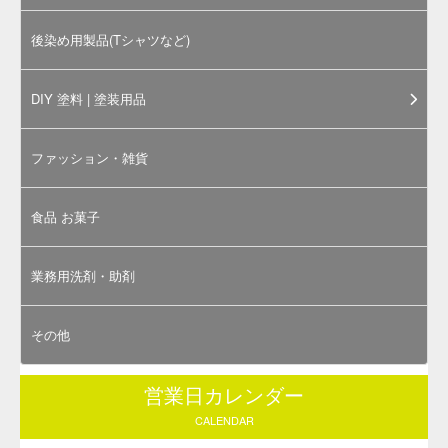
内容物の写真は「
そめそめキット Sサイズ ブラック
」の物で
す（右上写真はそめそめキットPro商品の外装イメージ）。
お選びいただくサイズや色によってラベルや内容物の大き
さ、染料（染め粉）の色は異なります。
そめそめキットProで染色するのに必要な道具
下記の道具は本キットには付属しておりません。