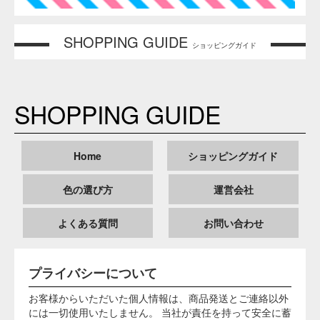
上記の記事の内容に関しては万全を期しておりますが、万一
これらの内容を実行した結果、いかなる損害が発生しても弊
社においては責任は負いかねます。ご了承ください。
そめそめキットPro 内容物 成分詳細
染料調合品【反応染料数種、芒硝（ボウショウ）】 ／ 促染
剤【芒硝】 ／ 固着剤【炭酸ナトリウム（ソーダ灰）】 ／ ム
ラ防止液【アニオン・ノニオン活性剤配合品】 ／ ソーピン
グ液【有機カルボン酸塩】
本商品の使用上の注意
弊社販売の染料は、繊維物質への染色用途専用で
す。人体や食品には決して使用しないでください。
ご使用の際も体内に入らないよう注意し、使用後は
十分に手を洗ってください。
万一、目に入った場合は多量の水で洗い流し、すぐ
に含有成分が「炭酸ナトリウム」であることを医師
に告げ、手当てを受けてください。
口に入ったら口をゆすいでください。