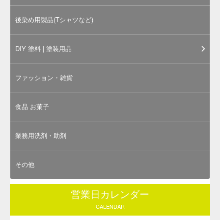
内容物の写真は「
そめそめキット Sサイズ ブラック
」の物で
す（右上写真はそめそめキットPro商品の外装イメージ）。
お選びいただくサイズや色によってラベルや内容物の大き
さ、染料（染め粉）の色は異なります。
そめそめキットProで染色するのに必要な道具
下記の道具は本キットには付属しておりません。