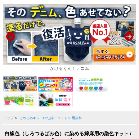
トップ
>
そめそめキットPro_綿・コットン 用染料
白橡色（しろつるばみ色）に染める綿麻用の染色キット /