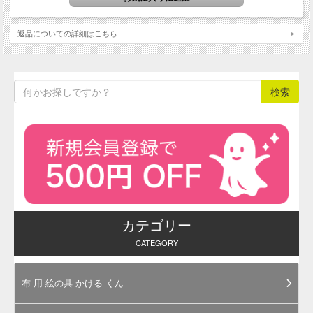
ばみ」。クヌギも古名は「つるばみ」）から作られる染料の
色。
返品についての詳細はこちら
（参考文献: 色名辞典, 発行元: 新紀元社）