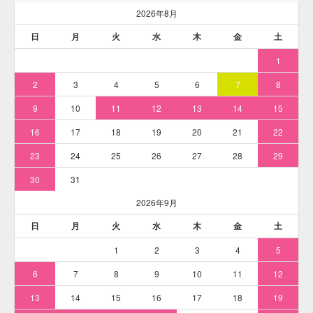
※耐熱バケツなど、ステンレス鍋の代用品で染める場合は
「
耐熱バケツなど、ステンレス鍋の代用品で染める
」解説ペ
ージの染め方を参考にしてください。
そめそめキットProを使った染め方
「綿Tシャツ」1枚（120g）を「
そめそめキットPro Sサイズ
ターコイズ色
」で染める例です。最初に、染めるものを水で
濡らしてしぼっておいてください。ムラになりにくくなりま
す。
※下記の染め方解説は「ステンレス鍋」にて染色作業を行っ
ています。ステンレス鍋を用意できない方は「
耐熱バケツな
ど、ステンレス鍋の代用品で染める
」解説ページの染め方を
参考にしてください。
※本品には染色手順の解説書が付属しています。