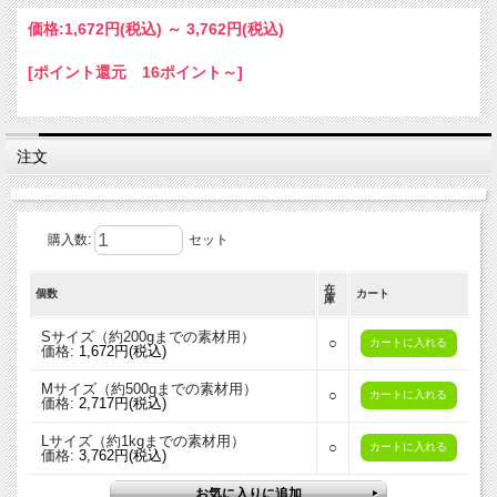
価格:
1,672円
(税込)
～
3,762円
(税込)
[ポイント還元 16ポイント～]
注文
購入数:
セット
本商品は「
そめそめキット綿/麻用
」の上位版にあたる、プ
ロ仕様の本格染色キットです。染色に必要な染料と助剤がセ
在
個数
カート
庫
ットになっています。わかりやすい染色手順の解説付き。
Sサイズ（約200gまでの素材用）
○
価格:
1,672円(税込)
＜ 本商品で染められる色 ＞
Mサイズ（約500gまでの素材用）
白橡色（しろつるばみ色）
○
価格:
2,717円(税込)
Lサイズ（約1kgまでの素材用）
○
価格:
3,762円(税込)
白橡色（しろつるばみ色、別名「白茶」）。灰みの黄色。橡
色（つるばみ色）とは、ドングリ（ドングリの古名は「つる