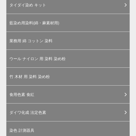
近似色との色の比較 / そめそめキットPro
←橙み
濃い・黄み→
そめそめキットPROの色見本ページに移動します。
そめそめキットPro 内容物