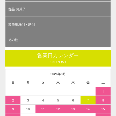
17:00（土日祝日お休み）
※少量ロット（5g）でのご購入にあたっては、「
医
薬品、医薬部外品及び化粧品用 法定色素「赤色2号
アマランス」 / メーカー検品済・有償サンプル 5g
」
ページをご参照ください。
化粧品用色素としての分類
医薬品、医薬部外品及び化粧品用法定色素
法定色素名
赤色2号
一般名
アマランス / Amaranth
C.I.No.
C.I.No.16185
C.I.Name.
Acid Red 27
CAS Number
915-67-3
主な用途
医薬品、化粧品