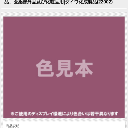
品、医薬部外品及び化粧品用|ダイワ化成製品(22002)
商品説明