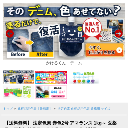
トップ
>
化粧品用色素【業務用】
>
法定色素 化粧品用色素 業務用 サイズ
【送料無料】 法定色素 赤色2号 アマランス 1kg～ 医薬