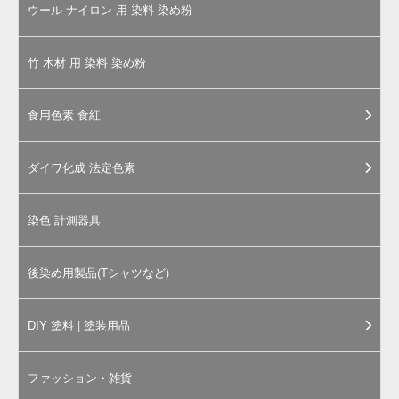
素・
食用
色素
のご
購入
にあ
たっ
て
お電話は、カラーマーケット運営「岩
瀬商店株式会社」につながります。担
当スタッフが丁寧に対応させていただ
きます。
食品製造用途以外の使用についてのご
相談も、近年では大変増えておりま
す。まずはお気軽にお問合せくださ
い。
上記サイズ以上の量をお求めの際は電
話及び
お問合せページ
からお問合せく
ださい。別途見積もりいたします。
お問合せ受付: 月～金曜日 9:00～