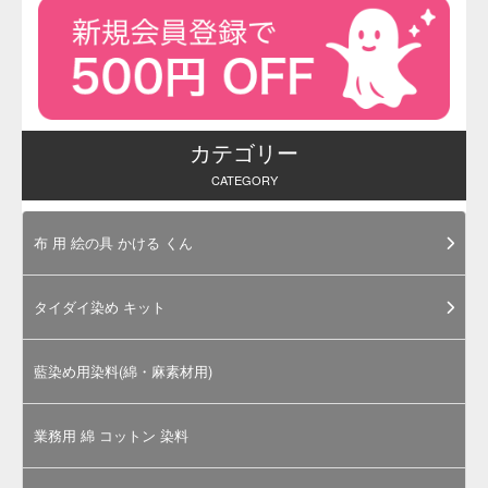
※化粧品用色素・食用色素製品のサン
プル品は、毎週金曜日に注文をとりま
とめて翌週水曜日に発送いたします
（通常ロット品は、ご注文の翌営業日
に手配し、あらためて発送日をお知ら
せいたします）。
メーカーの在庫状況によっては発送が
やや遅くなる場合がございます。その
際はあらかじめご連絡させていただき
ます。
※ 製品の性質上、ご注文後のキャン
セルや返品はお受けすることができま
せんので予めご了承ください。
お問合せ・ご注文はお電話でも承って
おります。その他ご不明な点がござい
ましたらお気軽にご利用ください。
化粧
品用
色