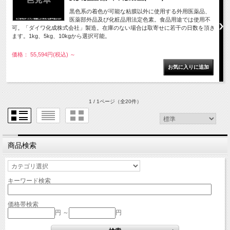
黒色系の着色が可能な粘膜以外に使用する外用医薬品、
医薬部外品及び化粧品用法定色素。食品用途では使用不
可。「ダイワ化成株式会社」製造。在庫のない場合は取寄せに若干の日数を頂き
ます。1kg、5kg、10kgから選択可能。
価格： 55,594円(税込)
～
1 / 1ページ
（全20件）
商品検索
キーワード検索
価格帯検索
円 ～
円