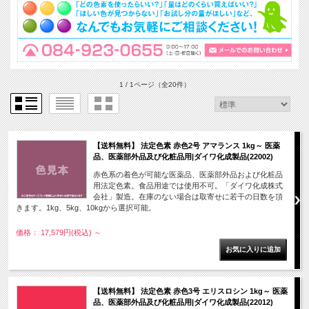
1 / 1ページ
（全20件）
【送料無料】 法定色素 赤色2号 アマランス 1kg～ 医薬
品、医薬部外品及び化粧品用|ダイワ化成製品(22002)
赤色系の着色が可能な医薬品、医薬部外品および化粧品
用法定色素。食品用途では使用不可。「ダイワ化成株式
会社」製造。在庫のない場合は取寄せに若干の日数を頂
きます。1kg、5kg、10kgから選択可能。
価格： 17,579円(税込)
～
【送料無料】 法定色素 赤色3号 エリスロシン 1kg～ 医薬
品、医薬部外品及び化粧品用|ダイワ化成製品(22012)