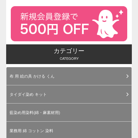
※化粧品用色素・食用色素製品のサン
プル品は、毎週金曜日に注文をとりま
とめて翌週水曜日に発送いたします
（通常ロット品は、ご注文の翌営業日
に手配し、あらためて発送日をお知ら
せいたします）。
メーカーの在庫状況によっては発送が
やや遅くなる場合がございます。その
際はあらかじめご連絡させていただき
ます。
※ 製品の性質上、ご注文後のキャン
セルや返品はお受けすることができま
せんので予めご了承ください。
お問合せ・ご注文はお電話でも承って
おります。その他ご不明な点がござい
ましたらお気軽にご利用ください。
化粧
品用