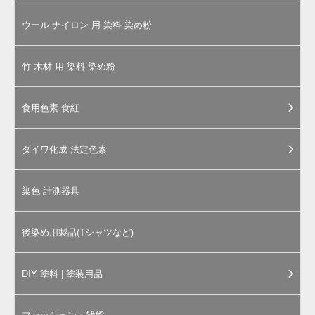
色
素・
食用
色素
のご
購入
にあ
たっ
て
お電話は、カラーマーケット運営「岩
瀬商店株式会社」につながります。担
当スタッフが丁寧に対応させていただ
きます。
食品製造用途以外の使用についてのご
相談も、近年では大変増えておりま
す。まずはお気軽にお問合せくださ
い。
上記サイズ以上の量をお求めの際は電
話及び
お問合せページ
からお問合せく
ださい。別途見積もりいたします。