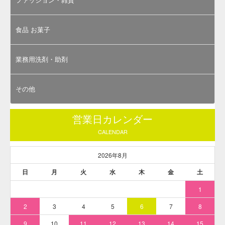
お問合せ受付: 月～金曜日 9:00～
17:00（土日祝日お休み）
※少量ロット（5g）でのご購入にあたっては、「
粘
膜以外に使用する外用医薬品、医薬部外品及び化粧品
用 法定色素「赤色504号 ポンソーSX」 / メーカー検
品済・有償サンプル 5g
」ページをご参照ください。
※ 本商品は「受注製造品」です。ご注文からお届けまでに
日数がかかりますので、詳細はご注文前にお問合せくださ
い。