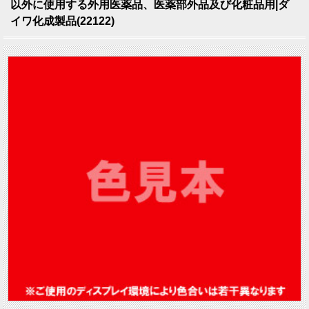
以外に使用する外用医薬品、医薬部外品及び化粧品用|ダ
イワ化成製品(22122)