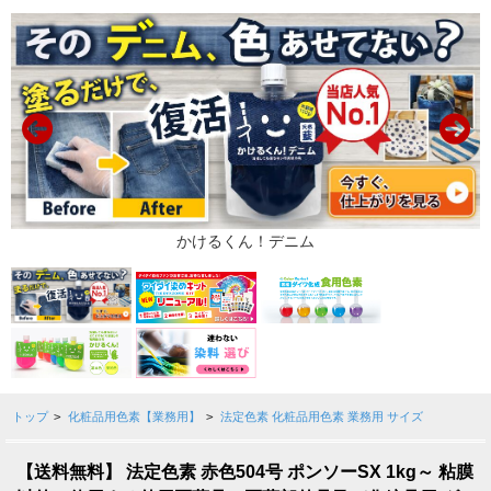
トップ
>
化粧品用色素【業務用】
>
法定色素 化粧品用色素 業務用 サイズ
【送料無料】 法定色素 赤色504号 ポンソーSX 1kg～ 粘膜