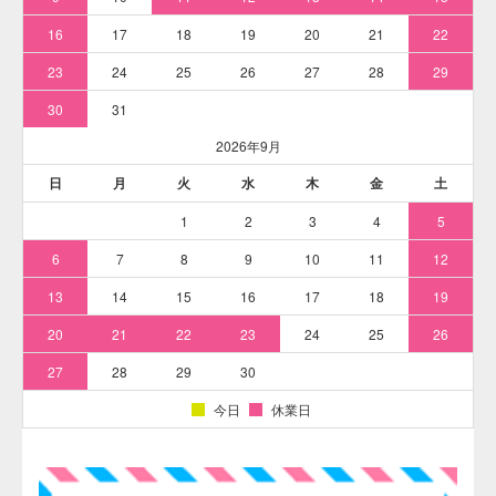
分類
粘膜以外に使用する外用医薬品、医薬部外品及び化粧品用法定色素
法定色素名
赤色504号
一般名
ポンソーSX / Ponceau SX
C.I.No.
C.I.No.14700
C.I.Name.
Acid Red 1
CAS Number
4548-53-2
主な用途
口紅、アイシャドウ 他
主な用途
化粧品（口紅、アイシャドウ等）、他