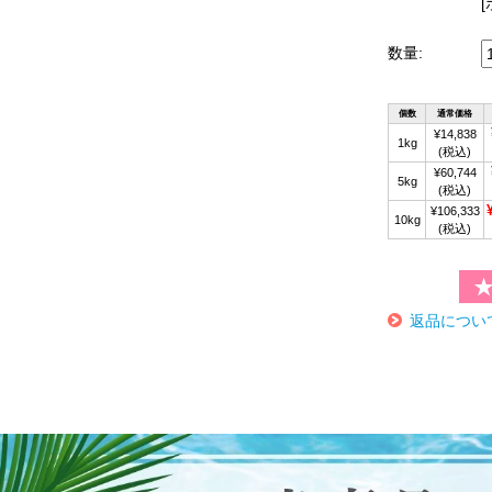
数量:
個数
通常価格
¥14,838
1kg
(税込)
¥60,744
5kg
(税込)
¥106,333
10kg
(税込)
返品につい