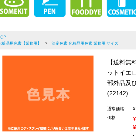
TOP
化粧品用色素【業務用】
法定色素 化粧品用色素 業務用 サイズ
【送料無料
ットイエロ
部外品及
(22142)
通常価格:
¥
価格:
¥
¥