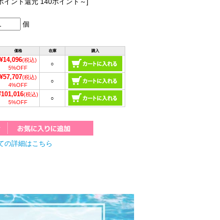
[ポイント還元 140ポイント～]
個
価格
在庫
購入
¥14,096
(税込)
○
5%OFF
¥57,707
(税込)
○
4%OFF
¥101,016
(税込)
○
5%OFF
ての詳細はこちら